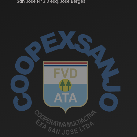
San José Nº 313 esq. José Berges