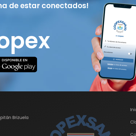
ma de estar conectados!
opex
Ini
pitán Brizuela
Cl
Co