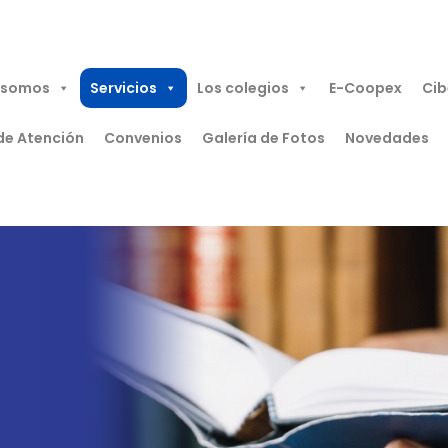
 somos
Servicios
Los colegios
E-Coopex
Cib
de Atención
Convenios
Galería de Fotos
Novedades