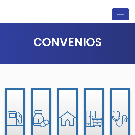
CONVENIOS
ESTACION
SEGURO
DE
FARMACIA
INMUEBLES
MUEBLERIA
MEDICO
SERVICIO